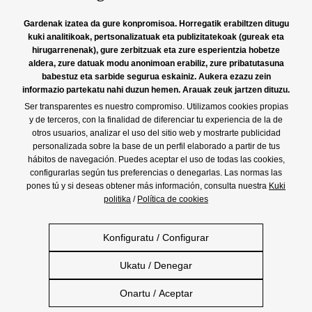
que haya recibido al atender sus derechos. En cualquier caso,
el interesado podrá dirigirse al Delegado de Protección de
Gardenak izatea da gure konpromisoa. Horregatik erabiltzen ditugu
Datos, accesible a través de correo electrónico
kuki analitikoak, pertsonalizatuak eta publizitatekoak (gureak eta
dpo@dammcorporate.com
, para solucionar cualquier
hirugarrenenak), gure zerbitzuak eta zure esperientzia hobetze
reclamación con el fin de que podamos ayudarle a este
aldera, zure datuak modu anonimoan erabiliz, zure pribatutasuna
respecto así como cualquier cuestión relacionada con sus
babestuz eta sarbide segurua eskainiz. Aukera ezazu zein
funciones.
informazio partekatu nahi duzun hemen. Arauak zeuk jartzen dituzu.
Ser transparentes es nuestro compromiso. Utilizamos cookies propias
y de terceros, con la finalidad de diferenciar tu experiencia de la de
otros usuarios, analizar el uso del sitio web y mostrarte publicidad
personalizada sobre la base de un perfil elaborado a partir de tus
hábitos de navegación. Puedes aceptar el uso de todas las cookies,
configurarlas según tus preferencias o denegarlas. Las normas las
Origen
Producto
Premios
Eventos
pones tú y si deseas obtener más información, consulta nuestra
Kuki
Promociones
Contacto
politika
/
Política de cookies
Konfiguratu / Configurar
eu
es
en
Ukatu / Denegar
© S.A. DAMM 2026
Onartu / Aceptar
Aviso legal
Política de Privacidad
Política de cookies
Política de Redes Sociales